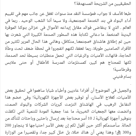
الحقيقيين من الشريحة المستهدفة؟
طبعا للأسف لا جواب، فمؤسسة النقد منذ سنوات تغفل عن جانب مهم في تقييم
أداء البنوك في بند الخدمة المجتمعية، ولا سيما أننا الشعب الوحيد ـ ربما في
العالم ـ الذي لا يتقاضى فوائد مقابل إيداعه الأموال في خزائن بنوكنا الموقرة
البدينة المتخمة. ما دعاني لكتابة هذه السطور الصدمة الكبيرة التي شعرت بها
حين تم إطلاق هاشتاق #مجتمعنا_متكافل، وهالني هذا الحال المرير لكثير من
الأفراد الصامتين طويلا، ربما تعففا، لكنهم انفجروا في لحظة ضعف تحت وطأة
الحاجة، فانهالت الأمنيات والرغبات التي تحمل متطلبات بسيطة لحد الصدمة،
لكنها للمحتاج هم كبير، كمستلزمات المدرسة للأطفال أو حتى ملابس
وقرطاسية!
بسام فتيني
.
والجميل في الموضوع أن أفرادا عاديين وأطباء شبابا ساهموا في تحقيق بعض
الأمنيات، كعلاج الأسنان، أو توفير بعض الأجهزة الكهربائية! وفي خضم هذا
التفاعل الرهيب في الهاشتاق التزمت كبريات الشركات والبنوك الصمت،
وانضمت معها الجمعيات الخيرية، ما عدا جمعية المودة للتنمية التي تكفلت
بتوفير أجهزة كهربائية لـ 10 أسر محتاجة بعد إرسال باحثين وباحثات للتأكد من
الحالة. سأصدمكم أكثر حين أقول لكم إن بعض الأسر احتياجها لا يتجاوز 200
و300 ريال! وهذا يعني أن هناك خللا، بل خلل كبير جدا، وتقصيرا من الوزارة