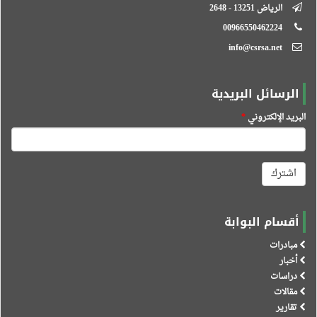
الرياض 13251 - 2648
00966550462224
info@csrsa.net
الرسائل البريدية
البريد الإلكتروني
*
اشترك
أقسام البوابة
مبادرات
أخبار
دراسات
مقالات
تقارير