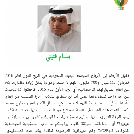
تقول الأرقام إن الأرباح المجمعة للبنوك السعودية في الربع الأول لعام 2016
تتجاوز الـ11مليارا و700 مليون. اللهم لا حسد، وهو ما يمثل زيادة مقدارها 5%
عن العام السابق لهذه الإحصائية، أي الربع الأول لعام 2015! لاحظوا أننا نتحدث
عن ربع واحد فقط، وهذا يعني أننا لن نتطرق للثلاثة أرباع المتبقية من العام.
وأيضا نقول وللمرة الثانية اللهم لا حسد، لكن السؤال الكبير المرير يطرح نفسه:
بكم ساهمت هذه البنوك في تنمية المجتمع من باب مسؤوليتها الاجتماعية؟ بل
ومن الجهة التي يحق لها أن توجه سؤالا واضحا للبنوك وتشير إليها بالسبابة بين
عينيها؟ أين خططكم الموثقة للقيام بواجبكم من باب المسؤولية المجتمعية
للشركات الــ(CSR)؟ وكم الميزانية المرصودة لذلك؟ وكم عدد المستفيدين