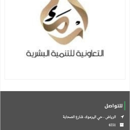
للتواصل
الرياض - حي اليرموك- شارع الصحابة
6551