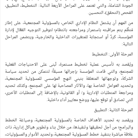
الجودة الشاملة، والتي تعتمد على المراحل الأربعة التالية: التخطيط، التطبيق،
الفحص (التحقق)، التحسين.
من المهم أن يشتمل النظام الإداري الخاص، بالمسؤولية المجتمعية، على إطار
مُنظَّم يتم مراقبته باستمرار ومراجعته بانتظام؛ لتوفير التوجيه الفعَّال لإدارة
المؤسسة، كردِّ أو استجابة للمتغيرات الداخلية والخارجية، ويتضمن المراحل
التالية:
المرحلة الأولى: التخطيط
ويُقصد به تأسيس عملية تخطيط مستمرة، تُبنى على الاحتياجات الفعلية
للمجتمع، والتي قامت المؤسسة بإجرائها مسبقاً؛ لتتمكن من تحديد سياسة
الشركة، وتوجهاتها المتعلقة بتبني النهج المؤسسي للمسؤولية المجتمعية،
وتحديد العوامل الخاصة بها، والآثار المصاحبة لها على المجتمع، وكذلك تحديد
ومراجعة المتطلبات الإدارية و/ أو القانونية، بالإضافة إلى المتطلبات الأخرى،
التي تصادق أو توقع عليها، ووضع معايير أداء داخلية.
المرحلة الثانية: التطبيق
ويقصد به تحديد الأهداف الخاصة بالمسؤولية المجتمعية، وصياغة الخطط
والبرامج؛ من أجل تحقيقها وتنفيذها، من خلال بناء وتطوير هياكل إدارية، ذات
علاقة مباشرة بتنفيذ خطط المسؤولية المجتمعية، وتحديد الأدوار والمسؤوليات،