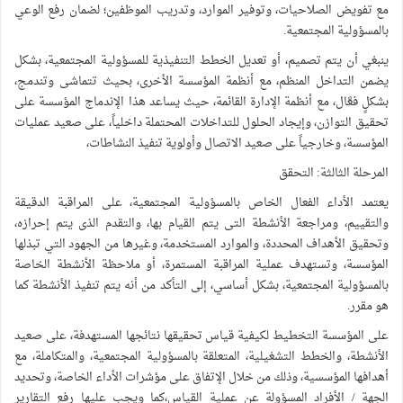
مع تفويض الصلاحيات، وتوفير الموارد، وتدريب الموظفين؛ لضمان رفع الوعي
بالمسؤولية المجتمعية.
ينبغي أن يتم تصميم، أو تعديل الخطط التنفيذية للمسؤولية المجتمعية، بشكل
يضمن التداخل المنظم، مع أنظمة المؤسسة الأخرى، بحيث تتماشى وتندمج،
بشكلٍ فعَّال، مع أنظمة الإدارة القائمة، حيث يساعد هذا الإندماج المؤسسة على
تحقيق التوازن، وإيجاد الحلول للتداخلات المحتملة داخلياً، على صعيد عمليات
المؤسسة، وخارجياً على صعيد الاتصال وأولوية تنفيذ النشاطات،
المرحلة الثالثة: التحقق
يعتمد الأداء الفعال الخاص بالمسؤولية المجتمعية، على المراقبة الدقيقة
والتقييم، ومراجعة الأنشطة التى يتم القيام بها، والتقدم الذى يتم إحرازه،
وتحقيق الأهداف المحددة، والموارد المستخدمة، وغيرها من الجهود التي تبذلها
المؤسسة، وتستهدف عملية المراقبة المستمرة، أو ملاحظة الأنشطة الخاصة
بالمسؤولية المجتمعية، بشكل أساسي، إلى التأكد من أنه يتم تنفيذ الأنشطة كما
هو مقرر.
على المؤسسة التخطيط لكيفية قياس تحقيقها نتائجها المستهدفة، على صعيد
الأنشطة، والخطط التشغيلية، المتعلقة بالمسؤولية المجتمعية، والمتكاملة، مع
أهدافها المؤسسية، وذلك من خلال الإتفاق على مؤشرات الأداء الخاصة، وتحديد
الجهة / الأفراد المسؤولة عن عملية القياس،كما ويجب عليها رفع التقارير