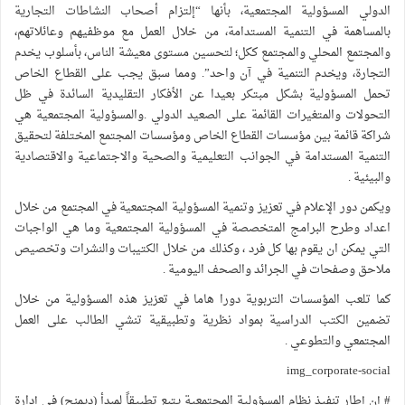
الدولي المسؤولية المجتمعية، بأنها “إلتزام أصحاب النشاطات التجارية
بالمساهمة في التنمية المستدامة، من خلال العمل مع موظفيهم وعائلاتهم،
والمجتمع المحلي والمجتمع ككل؛ لتحسين مستوى معيشة الناس، بأسلوب يخدم
التجارة، ويخدم التنمية في آن واحد”. ومما سبق يجب على القطاع الخاص
تحمل المسؤولية بشكل مبتكر بعيدا عن الأفكار التقليدية السائدة في ظل
التحولات والمتغيرات القائمة على الصعيد الدولي .والمسؤولية المجتمعية هي
شراكة قائمة بين مؤسسات القطاع الخاص ومؤسسات المجتمع المختلفة لتحقيق
التنمية المستدامة في الجوانب التعليمية والصحية والاجتماعية والاقتصادية
والبيئية .
ويكمن دور الإعلام في تعزيز وتنمية المسؤولية المجتمعية في المجتمع من خلال
اعداد وطرح البرامج المتخصصة في المسؤولية المجتمعية وما هي الواجبات
التي يمكن ان يقوم بها كل فرد ، وكذلك من خلال الكتيبات والنشرات وتخصيص
ملاحق وصفحات في الجرائد والصحف اليومية .
كما تلعب المؤسسات التربوية دورا هاما في تعزيز هذه المسؤولية من خلال
تضمين الكتب الدراسية بمواد نظرية وتطبيقية تنشي الطالب على العمل
المجتمعي والتطوعي .
img_corporate-social
# إن إطار تنفيذ نظام المسؤولية المجتمعية يتبع تطبيقاً لمبدأ (ديمنج) في إدارة