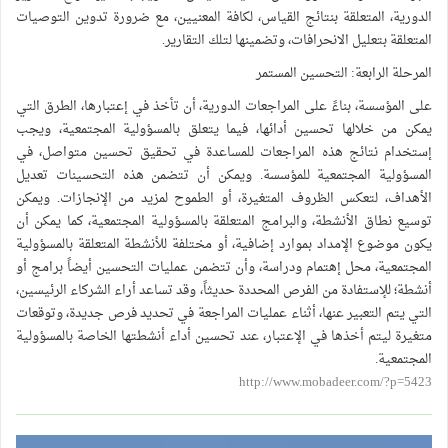
الدورية، المتعلقة بنتائج القياس، لكافة المعنيين، مع ضرورة تدوين التوصيات
المتعلقة بتعليل الانحرافات، وتضمينها لتلك التقارير.
المرحلة الرابعة: التحسين المستمر
على المؤسسة، بناءً على المراجعات الدورية، أن تأخذ في إعتبارها، الطرق التي
يمكن من خلالها تحسين أدائها، فيما يتعلق بالمسؤولية المجتمعية، ويجب
إستخدام نتائج هذه المراجعات للمساعدة في تحقيق تحسين متواصل، في
المسؤولية المجتمعية للمؤسسة. ويمكن أن تتضمن هذه التحسينات تعديل
الأهداف، لتعكس الظروف المتغيرة، أو الطموح لمزيد من الإنجازات. ويمكن
توسيع نطاق الأنشطة، والبرامج المتعلقة بالمسؤولية المجتمعية، كما يمكن أن
يكون موضوع الإمداد بموارد إضافية، أو مختلفة للأنشطة المتعلقة بالمسؤولية
المجتمعية، محل إهتمام ودراسة، وأن تتضمن عمليات التحسين أيضاً برامج أو
أنشطة؛ للإستفادة من الفرص المحددة حديثاً، وقد تساعد أراء الشركاء الرئيسين،
التي يتم التعبير عنها، أثناء عمليات المراجعة في تحديد فرص جديدة، وتوقعات
متغيرة ليتم أخذها في الإعتبار، عند تحسين أداء أنشطتها الخاصة بالمسؤولية
المجتمعية.
http://www.mobadeer.com/?p=5423