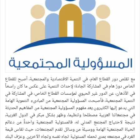
مع تقلص دور القطاع العام، في التنمية الاقتصادية والمجتمعية، أصبح للقطاع
الخاص دورٌ هام في المشاركة الجادة؛ لإحداث التنمية على عكس ما كان راسخاً
في الأذهان، عن الدور غير الحيوي لمؤسسات القطاع الخاص، في المشاركة في
التنمية المجتمعية، فأصبحت المسؤولية المجتمعية من المبادىء التنموية الهامة
التي يدعو إليها الكثيرون.يعد مفهوم المسؤولية المجتمعية من المفاهيم الحديثة
في مجتمعاتنا العربية مصطلحا وتنظيما، وظهر بشكل مبكر في الدول الغربية،
نتيجة لاحتياج المجتمع المدني له، فالمسئولية المجتمعية واحدةً من دعائم
الحياة المجتمعية الهامة ووسيلة من وسائل تقدم المجتمعات، حيث تقاس قيمة
الفرد في مجتمعه بمدى تحمله المسئولية تجاه نفسه وتجاه الآخرين. وعرّف البنك