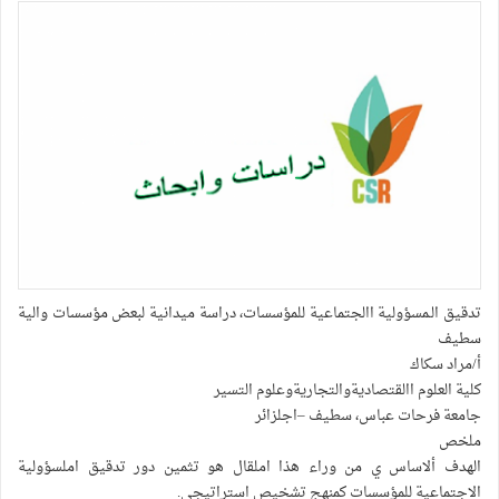
تدقيق الـمسؤولية االجتماعية للمؤسسات، دراسة ميدانية لبعض مؤسسات والية
سطيف
أ/مراد سكاك
كلية العلوم االقتصاديةوالتجاريةوعلوم التسير
جامعة فرحات عباس، سطيف –اجلزائر
ملخص
الهدف ألاساس ي من وراء هذا املقال هو تثمين دور تدقيق املسؤولية
الاجتماعية للمؤسسات كمنهج تشخيص استراتيجي.