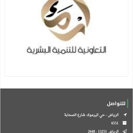
للتواصل
الرياض - حي اليرموك- شارع الصحابة
6551
الرياض 13251 - 2648