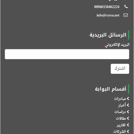
00966550462224
info@csrsa.net
الرسائل البريدية
البريد الإلكتروني
*
اشترك
أقسام البوابة
مبادرات
أخبار
دراسات
مقالات
تقارير
الشركات