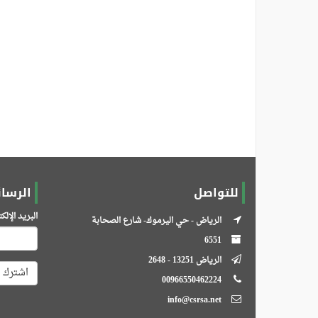
للتواصل
الرسائ
البريد الإل
الرياض - حي اليرموك- شارع الصحابة
6551
الرياض 13251 - 2648
اشترك
00966550462224
info@csrsa.net