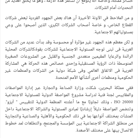
خسائر ممكنة، وخاصة أنه يتوقع أن تستمر هذه الأزمة ، وهو ما يخلق العديد من
التحديات أمام الشركات.
و من الملاحظ في الآونة الأخيرة أن هناك بعض الجهود الفردية لبعض شركات
القطاع الخاص، و خاصة أصحاب الشركات الكبرى، الذين أصبحوا على وعي
بمسئولياتهم الاجتماعية.
و لكن معظم هذه الجهود غير مؤثرة أو محسوسة وقد بدأت عديد من الشركات
العربية فى تبنى توجه المسئولية الاجتماعية للشركات بقوة،كالشركات المحلية
الرائدة والرعايا المقيمين متعددى الجنسية والقليل من المشروعات الصغيرة
المتوسطة ذات الرؤية المستقبلية.وإحدى خصائص هذه الحركة هي المشاركة
العربية فى الاتفاق العالمي وفى شبكة دولية من الشركات والمنظمات غير
الحكومية ومنظمات أخرى أنشأتها الأمم المتحدة.
ففي مملكة البحرين، شكلت وزارة الصناعة والتجارة عبر إدارة المواصفات
والمقاييس لجنة فنية لدراسة مشروع المواصفة الدولية للمسئولية الاجتماعية
ISO 26000 ، وذلك تجاوبًا مع ما أعلنته المنظمة الدولية للتقييس '' آيزو''.
وتتضمن المواصفة دليلاً إرشاديًا لمبادئ المسئولية والشراكة الاجتماعية داخل
المنشآت بمختلف أنواعها بما في ذلك الحكومية والأهلية والصناعية والتجارية
من منطلق الشراكة الاجتماعية بين المؤسسة والمجتمع، والتطلعات لمد خطوط
الاتصال بينها على مختلف الأصعدة.