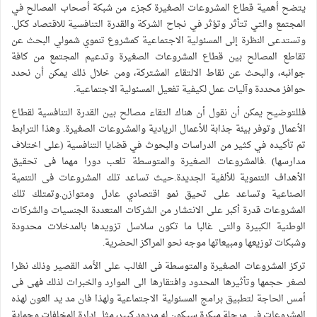
يتضح أهمية قطاع المشروعات الصغيرة كجزء من شبكة أصحاب المصالح في
المجتمع والتي تتأثر وتؤثر في نجاح الشركة والقدرة التنافسية للاقتصاد ككل.
وتستدعى النظرة إلى المسئولية الاجتماعية كمشروع تنموي شمولي البحث عن
تقاطع المصالح بين قطاع المشروعات الصغيرة وتدعيم المجتمع من كافة
جوانبه، والبحث عن نقاط الالتقاء المشتركة، ومن خلال ذلك يمكن أن نحدد
حوافز محددة وآليات عمل لكيفية تفعيل المسئولية الاجتماعية.
فللتوضيح يمكن أن نقول أن هناك التقاء مصالح بين القدرة التنافسية لقطاع
الأعمال وتوفر بيئة جذابة للأعمال الريادية والمشروعات الصغيرة. وهذا الترابط
تم تأكيده في كثير من الدراسات والبحوث في قضايا التنافسية (على اختلاف
مدارسها) .فالمشروعات الصغيرة والمتوسطة تلعب دورا مهما فى تحقيق
الأهداف التنموية للألفية الجديدة.حيث تساعد تلك المشروعات فى التنمية
الصناعية وتساعد على تحيق نمو اقتصادي عادل ومتوازن.وتمتلك تلك
المشروعات قدرة أكبر على الانتشار من الشركات المتعددة الجنسيات والشركات
الوطنية الكبيرة والتى غالبا ما تكون سلاسل تزويدها بالمدخلات محدودة
وشبكات توزيعها ومبيعاتها موجه نحو المراكز الحضرية.
تركز المشروعات الصغيرة والمتوسطة فى الغالب على الأمد القصير وذلك نظرا
لصغر حجمها وتأثيرها المحدود وافتقارها الى الموارد والخبرات لذلك فهى فى
أمس الحاجة لتطبيق برامج المسئولية الاجتماعية ولهذا فان مد يد العون لهذه
المشروعات فى مرحلة مبكرة سيكون له مردود كبير، مثل إدارة المخلفات وحماية