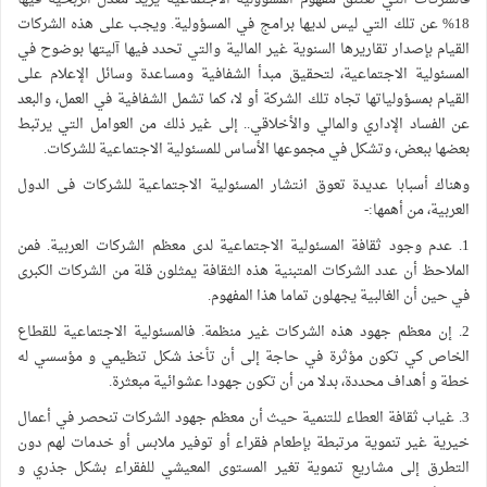
18% عن تلك التي ليس لديها برامج في المسؤولية. ويجب على هذه الشركات
القيام بإصدار تقاريرها السنوية غير المالية والتي تحدد فيها آليتها بوضوح في
المسئولية الاجتماعية، لتحقيق مبدأ الشفافية ومساعدة وسائل الإعلام على
القيام بمسؤولياتها تجاه تلك الشركة أو لا، كما تشمل الشفافية في العمل، والبعد
عن الفساد الإداري والمالي والأخلاقي.. إلى غير ذلك من العوامل التي يرتبط
بعضها ببعض، وتشكل في مجموعها الأساس للمسئولية الاجتماعية للشركات.
وهناك أسبابا عديدة تعوق انتشار المسئولية الاجتماعية للشركات فى الدول
العربية، من أهمها:-
1. عدم وجود ثقافة المسئولية الاجتماعية لدى معظم الشركات العربية. فمن
الملاحظ أن عدد الشركات المتبنية هذه الثقافة يمثلون قلة من الشركات الكبرى
في حين أن الغالبية يجهلون تماما هذا المفهوم.
2. إن معظم جهود هذه الشركات غير منظمة. فالمسئولية الاجتماعية للقطاع
الخاص كي تكون مؤثرة في حاجة إلى أن تأخذ شكل تنظيمي و مؤسسي له
خطة و أهداف محددة، بدلا من أن تكون جهودا عشوائية مبعثرة.
3. غياب ثقافة العطاء للتنمية حيث أن معظم جهود الشركات تنحصر في أعمال
خيرية غير تنموية مرتبطة بإطعام فقراء أو توفير ملابس أو خدمات لهم دون
التطرق إلى مشاريع تنموية تغير المستوى المعيشي للفقراء بشكل جذري و