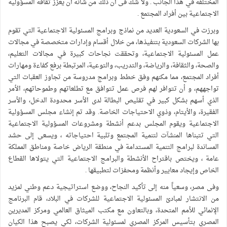
المختلفة في هذا الجانب . ولا شك فى أن ذلك من شأنه أن يعزز ثقافة المسؤولية
الاجتماعية بين أفراد المجتمع .
وبرزت في السعودية العديد من نماذج وبرامج المسئولية الاجتماعية التي تقوم
بها الشركات السعودية بتنفيذها، من خلال أقسام وإدارات متخصصة في مجالات
عمل المسئولية الاجتماعية، وتحققت نجاحات كبيرة في مجالات التعليم،
والصحة، والثقافة، والرياضة، والتدريب، والتوعية، المرتبطة برفع كفاءة ومهارات
أفراد المجتمع، مما مكنهم وفق خطط وبرامج مدروسة من تجاوز العقبات التي
تواجههم، و أن تتوافر لهم فرص عمل تتوافق مع تطلعاتهم وطموحاتهم، الأمر
الذي أسهم بشكل كبير في تقليص البطالة لدى الأسر محدودة الدخل، والأسر
الفقيرة، والأيتام، وذوي الاحتياجات الخاصة. وقد تم إنشاء مجلس المسؤولية
الاجتماعية ويقوم المجلس بدعم أنشطة ومشروعات المسؤولية الاجتماعية
التي تتبناها المنشآت لتنمية المجتمع وتلبية احتياجاته ، ويسعى إلى حشد
المساندة لبرامج التنمية المستدامة في منطقة الرياض خاصة ومناطق المملكة
عامة ، ويختص باقتراح الأنشطة والبرامج الاجتماعية التي يتولاها القطاع
الخاص وإيجاد معايير وأنظمة ومحفزات لتطبيقها .
وفى مصر، وسعياً منه إلى تأكيد النجاح، ووضع استراتيجية دعم وطني لمزيد
من الانتشار لمبادئ المسئولية الاجتماعية للشركات في البلاد، قام البرنامج
الإنمائي للأمم المتحدة، وبالتعاون مع مكتب الميثاق العالمي ومركز المديرين
المصري بتأسيس المركز المصري لمسئولية الشركات، لكي يصبح هذا الكيان