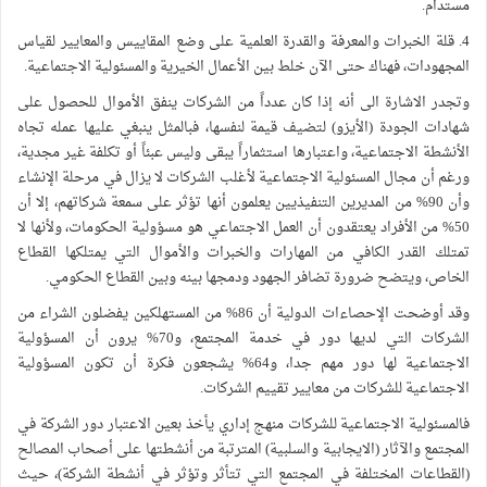
مستدام.
4. قلة الخبرات والمعرفة والقدرة العلمية على وضع المقاييس والمعايير لقياس
المجهودات، فهناك حتى الآن خلط بين الأعمال الخيرية والمسئولية الاجتماعية.
وتجدر الاشارة الى أنه إذا كان عدداً من الشركات ينفق الأموال للحصول على
شهادات الجودة (الأيزو) لتضيف قيمة لنفسها، فبالمثل ينبغي عليها عمله تجاه
الأنشطة الاجتماعية، واعتبارها استثماراً يبقى وليس عبئاً أو تكلفة غير مجدية،
ورغم أن مجال المسئولية الاجتماعية لأغلب الشركات لا يزال في مرحلة الإنشاء
وأن 90% من المديرين التنفيذيين يعلمون أنها تؤثر على سمعة شركاتهم، إلا أن
50% من الأفراد يعتقدون أن العمل الاجتماعي هو مسؤولية الحكومات، ولأنها لا
تمتلك القدر الكافي من المهارات والخبرات والأموال التي يمتلكها القطاع
الخاص، ويتضح ضرورة تضافر الجهود ودمجها بينه وبين القطاع الحكومي.
وقد أوضحت الإحصاءات الدولية أن 86% من المستهلكين يفضلون الشراء من
الشركات التي لديها دور في خدمة المجتمع، و70% يرون أن المسؤولية
الاجتماعية لها دور مهم جدا، و64% يشجعون فكرة أن تكون المسؤولية
الاجتماعية للشركات من معايير تقييم الشركات.
فالمسئولية الاجتماعية للشركات منهج إداري يأخذ بعين الاعتبار دور الشركة في
المجتمع والآثار (الايجابية والسلبية) المترتبة من أنشطتها على أصحاب المصالح
(القطاعات المختلفة في المجتمع التي تتأثر وتؤثر في أنشطة الشركة)، حيث