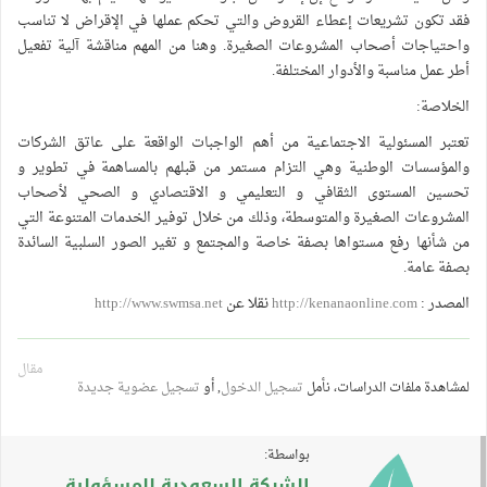
فقد تكون تشريعات إعطاء القروض والتي تحكم عملها في الإقراض لا تناسب
واحتياجات أصحاب المشروعات الصغيرة. وهنا من المهم مناقشة آلية تفعيل
أطر عمل مناسبة والأدوار المختلفة.
الخلاصة:
تعتبر المسئولية الاجتماعية من أهم الواجبات الواقعة على عاتق الشركات
والمؤسسات الوطنية وهي التزام مستمر من قبلهم بالمساهمة في تطوير و
تحسين المستوى الثقافي و التعليمي و الاقتصادي و الصحي لأصحاب
المشروعات الصغيرة والمتوسطة، وذلك من خلال توفير الخدمات المتنوعة التي
من شأنها رفع مستواها بصفة خاصة والمجتمع و تغير الصور السلبية السائدة
بصفة عامة.
المصدر :
http://kenanaonline.com
نقلا عن
http://www.swmsa.net
مقال
لمشاهدة ملفات الدراسات، نأمل
تسجيل الدخول
, أو
تسجيل عضوية جديدة
بواسطة:
الشبكة السعودية للمسؤولية