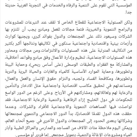
المؤسسية التي تقوم على التنمية والرفاه والخدمات في التجربة العربية حديثة
جدا.
ولكن المسئولية الاجتماعية للقطاع الخاص لا تقف عند التبرعات للمشروعات
والبرامج التنموية والخيرية، فثمة مجالات للعمل ومبادئ يجب أن تلتزم بها
الشركات وسيعود ذلك على المجتمعات والدول بفوائد كبرى، ويجنبها كوارث
وأزمات بيئية واقتصادية واجتماعية ستكون في تكاليفها ونتائجها أكبر بكثير
من التكاليف المترتبة على هذه المسئوليات والالتزامات.ومن مجالات ومحاور
هذه المسئوليات الاجتماعية، تنظيم وإدارة الأعمال وفق مبادئ وقواعد أخلاقية،
والمشاركة مع الفقراء والطبقات الوسطى (على أساس ربحي)، وحماية البيئة
وتطويرها، وحماية الموارد الأساسية كالمياه والغابات والحياة البرية والتربة
وتطويرها، ومكافحة الفساد وتجنبه، والتزام حقوق الإنسان والعمل والعمال،
ومساعدتهم في تحقيق مكاسب اقتصادية واجتماعية مثل الادخار والتأمين
والرعاية لهم ولعائلاتهم، ومشاركتهم في الأرباح. وعلى الرغم من الدور الواسع
للحكومات في دول الخليج إزاء الرفاهية والتنمية والرعاية الاجتماعية، فقد
تواصلت فيها المساهمات التنموية والاجتماعية للأفراد والشركات. وعندما
حققت هذه الدول تقدمًا اقتصاديًا، بدأ الدور الاجتماعي والتنموي لمجتمعاتها
وشركاتها يتعدى الحدود إلى المجتمعات والدول الأخرى في جميع أنحاء العالم،
ويمكن اليوم ملاحظة مئات الآلاف من المساجد والمدارس والمراكز الطبية وآبار
المياه ومشروعات الإغاثة والتنمية، بتمويل مجتمعي إما فردي أو مؤسسي.