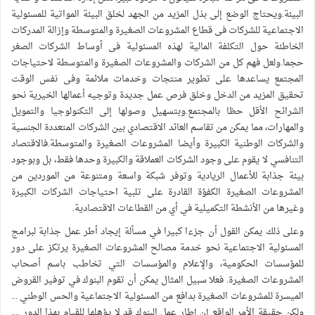
البيئة.ويحتاج الوضع إلى بذل المزيد من الجهد لخلق البيئة المواتية للمسئولية
الاجتماعية للشركات فى قطاع المشروعات الصغيرة والمتوسطة وإزالة المدركات
الخاطئة حول التكلفة المالية لهذه المسئولية فى أوساط الشركات الصغر
حجما.ولعل فهم كل من الشركات والمشروعات الصغيرة والمتوسطة لاحتياجات
المجتمع يساعدها على تطوير منتجات وخدمات ملائمة وفى نفس الوقت
تحقيق المزيد من الدخل وخلق فرص عمل جديدة وتوجيه أعمالها الخيرية نحو
الشرائح الأقل حظا بالمجتمع.وبتسهيل وصولها إلى التكنولوجيا والتمويل
والمهارات، مما يمكن من تقاسم العائد الاقتصادي بين الشركات المتعددة الجنسية
والشركات الوطنية الكبيرة وأيضا المشروعات الصغيرة والمتوسطة.فالاقتصاد
التنافسي لا يقوم على وجود الشركات العملاقة والكبيرة وحدها فقط، بل وبوجود
بيئة جذابة للأعمال الريادية وتوفر شبكة واسعة ومتنوعة من الموردين من
المشروعات الصغيرة الكفؤة القادرة على تلبية احتياجات الشركات الكبيرة
وغيرها من الأنشطة التكميلية في أي من القطاعات الاقتصادية.
وعلى ذلك يمكن القول أن جزءا كبيرا في مسألة إيجاد أطر عمل جذابة لبرامج
المسئولية الاجتماعية نحو خدمة مصالح المشروعات الصغيرة يرتكز على دور
للمؤسسات الحكومية، والإعلام والمؤسسات التي تخاطب باسم أصحاب
المشروعات الصغيرة. فعلا سبيل المثال يمكن أن تقوم البنوك في توفير القروض
الميسرة للمشروعات الصغيرة بدافع من المسئولية الاجتماعية والحس الوطني ...
ولكن حقيقة الأمر الواقع إن إطار عمل البنوك قد لا يؤهلها للقيام بهذا الدور ....