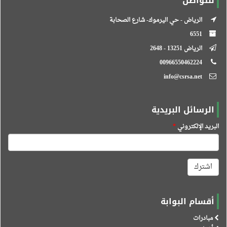
للتواصل
الرياض - حي اليرموك- شارع الصحابة
6551
الرياض 13251 - 2648
00966550462224
info@csrsa.net
الرسائل البريدية
البريد الإلكتروني
*
اشترك
أقسام البوابة
مبادرات