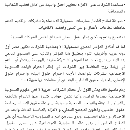
• مساعدة الشركات على الالتزام بمعايير العمل والبيئة، من خلال تعضيد الشفافية
والمصداقية.
• صياغة نماذج لأفضل ممارسات المسئولية الاجتماعية للشركات، وتقديم الدعم
لمختلف قطاعات الأعمال، والتي تتبنى وتعضد الاتفاقيات.
• تشجيع ودعم وتمكين إطار العمل المحلي للميثاق العالمي للشركات المصرية.
كما تم أطلاق المؤشر المصري للمسئولية الاجتماعية للشركات لتكون مصر أول
دولة عربية وأفريقية تقوم بتطبيق هذا المؤشر والثانية على المستوى العالمي
بعد الهند ،ويندرج تحت هذا المؤشر 30 شركة مقيدة بالبورصة وينتظر أن ساهم
في زيادة روح المنافسة بين الشركات في إطار احترام قواعد المسئولية
الاجتماعية للشركات بقواعدها الأربعة احترام حقوق البيئة، واحترام حقوق
الإنسان، واحترام حقوق العاملين، البعد عن أي معاملات بها شبهة فساد.
رغم ماسبق فانه يمكن القول بأن معظم الشركات العربية لا تعي مفهوم المسئولية
الاجتماعية بمعناها الواسع، وأنها تشمل جوانب كثيرة، منها الالتزام بالأنظمة
والقوانين المتبعة، والنواحي الصحية والبيئية، ومراعاة حقوق الإنسان وخاصة
حقوق العاملين، وتطوير المجتمع المحلي، والالتزام بالمنافسة العادلة، والبعد عن
الاحتكار، وإرضاء المستهلك. ويرى عدد من خبراء المسؤولية الاجتماعية أن على
القطاع الخاص أن يعي عائد المسؤولية الاجتماعية على المدى الطويل،
فالشركات التي تعتنق مفهوم المسؤولية الاجتماعية يزيد معدل الربحية فيها