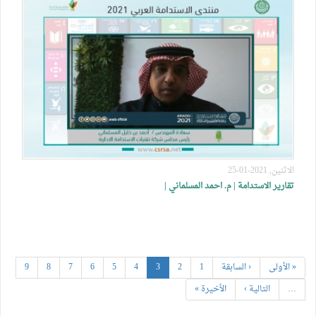
الاثنين, 2021-01-25
تقارير الاستدامة | م. احمد المسلماني |
« الأولى
‹ السابقة
1
2
3
4
5
6
7
8
9
…
التالية ›
الأخيرة »