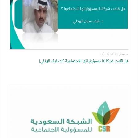
جمعة, 2021-02-05
هل قامت شركاتنا بمسؤولياتها الاجتماعية ؟|د.نايف الهذلي|