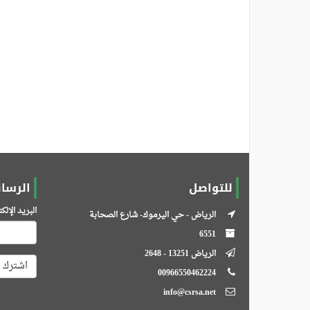
للتواصل
الرسائ
البريد الإل
الرياض - حي اليرموك- شارع الصحابة
6551
الرياض 13251 - 2648
اشترك
00966550462224
info@csrsa.net